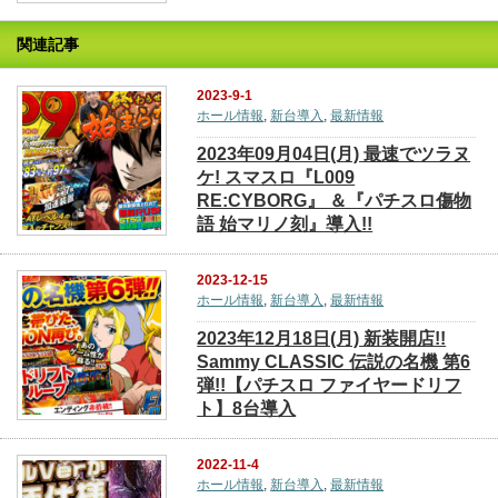
関連記事
2023-9-1
ホール情報
,
新台導入
,
最新情報
2023年09月04日(月) 最速でツラヌ
ケ! スマスロ『L009
RE:CYBORG』 ＆『パチスロ傷物
語 始マリノ刻』導入!!
2023-12-15
ホール情報
,
新台導入
,
最新情報
2023年12月18日(月) 新装開店!!
Sammy CLASSIC 伝説の名機 第6
弾!!【パチスロ ファイヤードリフ
ト】8台導入
2022-11-4
ホール情報
,
新台導入
,
最新情報