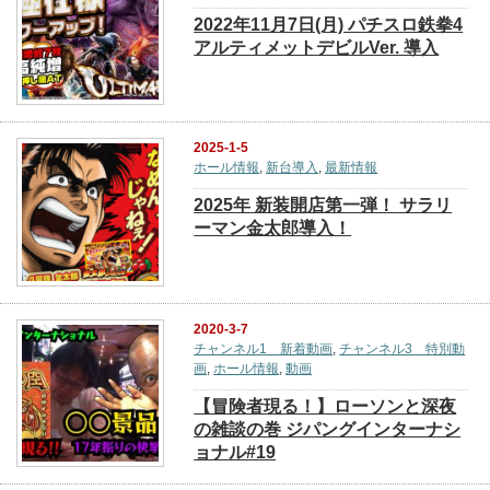
2022年11月7日(月) パチスロ鉄拳4
アルティメットデビルVer. 導入
2025-1-5
ホール情報
,
新台導入
,
最新情報
2025年 新装開店第一弾！ サラリ
ーマン金太郎導入！
2020-3-7
チャンネル1 新着動画
,
チャンネル3 特別動
画
,
ホール情報
,
動画
【冒険者現る！】ローソンと深夜
の雑談の巻 ジパングインターナシ
ョナル#19