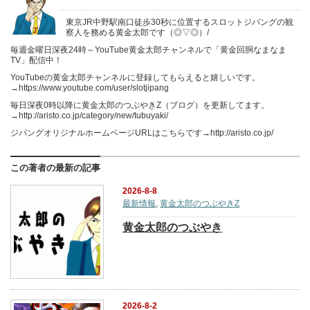
東京JR中野駅南口徒歩30秒に位置するスロットジパングの観
察人を務める黄金太郎です（◎▽◎）/
毎週金曜日深夜24時～YouTube黄金太郎チャンネルで「黄金回胴なまなま
TV」配信中！
YouTubeの黄金太郎チャンネルに登録してもらえると嬉しいです。
→https://www.youtube.com/user/slotjipang
毎日深夜0時以降に黄金太郎のつぶやきZ（ブログ）を更新してます。
→http://aristo.co.jp/category/new/tubuyaki/
ジパングオリジナルホームページURLはこちらです→http://aristo.co.jp/
この著者の最新の記事
2026-8-8
最新情報
,
黄金太郎のつぶやきZ
黄金太郎のつぶやき
2026-8-2