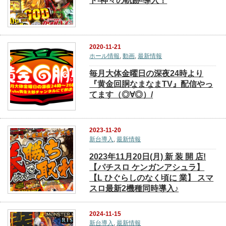
ド‐神々の軌跡‐導入！
2020-11-21
ホール情報
,
動画
,
最新情報
毎月大体金曜日の深夜24時より
『黄金回胴なまなまTV』配信やっ
てます（◎∀◎）/
2023-11-20
新台導入
,
最新情報
2023年11月20日(月) 新 装 開 店!
【パチスロ ケンガンアシュラ】
【L ひぐらしのなく頃に 業】 スマ
スロ最新2機種同時導入♪
2024-11-15
新台導入
,
最新情報