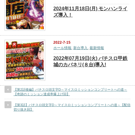
2024年11月18日(月) モンハンライ
ズ導入！
2022-7-15
ホール情報
,
新台導入
,
最新情報
2022年07月19日(火) パチスロ甲鉄
城のカバネリ(８台)導入!
【第2話後編】パチスロ頭文字D～マイスロミッションコンプリートへの道～
【奇跡のミッション達成率爆上げ回】
【第3話】パチスロ頭文字D～マイスロミッションコンプリートへの道～【配信
切り抜き回】