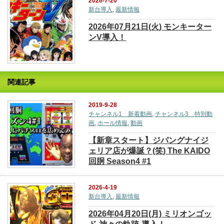
2026-7-20
新台導入
,
最新情報
2026年07月21日(火) モンキーター
ンV導入！
関連記事
2019-9-28
チャンネル1 新着動画
,
チャンネル3 特別動
画
,
ホール情報
,
動画
【新章スタート】ジパングナイジ
ェリア店が爆誕？(笑) The KAIDO
回胴 Season4 #1
2026-4-19
新台導入
,
最新情報
2026年04月20日(月) ミリオンゴッ