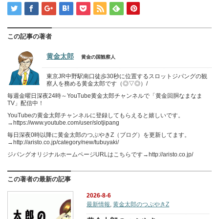
この記事の著者
黄金太郎
黄金の国観察人
東京JR中野駅南口徒歩30秒に位置するスロットジパングの観
察人を務める黄金太郎です（◎▽◎）/
毎週金曜日深夜24時～YouTube黄金太郎チャンネルで「黄金回胴なまなま
TV」配信中！
YouTubeの黄金太郎チャンネルに登録してもらえると嬉しいです。
→https://www.youtube.com/user/slotjipang
毎日深夜0時以降に黄金太郎のつぶやきZ（ブログ）を更新してます。
→http://aristo.co.jp/category/new/tubuyaki/
ジパングオリジナルホームページURLはこちらです→http://aristo.co.jp/
この著者の最新の記事
2026-8-6
最新情報
,
黄金太郎のつぶやきZ