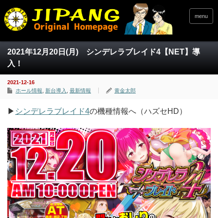
menu
2021年12月20日(月) シンデレラブレイド4【NET】導
入！
2021-12-16
ホール情報
,
新台導入
,
最新情報
黄金太郎
▶
シンデレラブレイド4
の機種情報へ（ハズセHD）