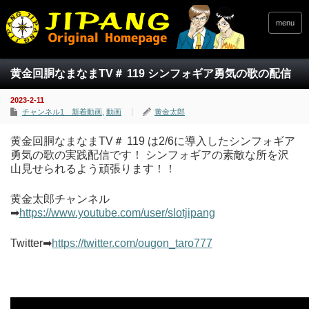
menu
黄金回胴なまなまTV＃ 119 シンフォギア勇気の歌の配信
2023-2-11
チャンネル1 新着動画
,
動画
黄金太郎
黄金回胴なまなまTV＃ 119 は2/6に導入したシンフォギア
勇気の歌の実践配信です！ シンフォギアの素敵な所を沢
山見せられるよう頑張ります！！
黄金太郎チャンネル
➡
https://www.youtube.com/user/slotjipang
Twitter➡
https://twitter.com/ougon_taro777