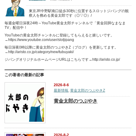
東京JR中野駅南口徒歩30秒に位置するスロットジパングの観
察人を務める黄金太郎です（◎▽◎）/
毎週金曜日深夜24時～YouTube黄金太郎チャンネルで「黄金回胴なまなま
TV」配信中！
YouTubeの黄金太郎チャンネルに登録してもらえると嬉しいです。
→https://www.youtube.com/user/slotjipang
毎日深夜0時以降に黄金太郎のつぶやきZ（ブログ）を更新してます。
→http://aristo.co.jp/category/new/tubuyaki/
ジパングオリジナルホームページURLはこちらです→http://aristo.co.jp/
この著者の最新の記事
2026-8-6
最新情報
,
黄金太郎のつぶやきZ
黄金太郎のつぶやき
2026-8-2