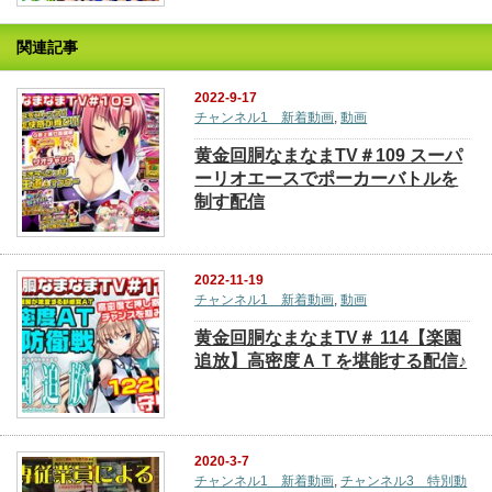
関連記事
2022-9-17
チャンネル1 新着動画
,
動画
黄金回胴なまなまTV＃109 スーパ
ーリオエースでポーカーバトルを
制す配信
2022-11-19
チャンネル1 新着動画
,
動画
黄金回胴なまなまTV＃ 114【楽園
追放】高密度ＡＴを堪能する配信♪
2020-3-7
チャンネル1 新着動画
,
チャンネル3 特別動