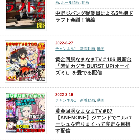
画
,
ホール情報
,
動画
中野ジパング従業員による5号機ド
ラフト会議！前編
2022-8-27
チャンネル1 新着動画
,
動画
黄金回胴なまなまTV＃106 最新台
「閃乱カグラ BURST UP(オーイ
ズミ)」を愛でる配信
2022-3-19
チャンネル1 新着動画
,
動画
黄金回胴なまなまTV＃87
【ANEMONE】ジエンドでニルバ
ーシュを狩りまくって完走を目指
す配信