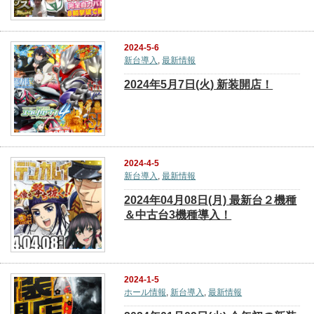
2024-5-6
新台導入
,
最新情報
2024年5月7日(火) 新装開店！
2024-4-5
新台導入
,
最新情報
2024年04月08日(月) 最新台２機種
＆中古台3機種導入！
2024-1-5
ホール情報
,
新台導入
,
最新情報