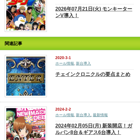
2026年07月21日(火) モンキーター
ンV導入！
関連記事
2020-3-1
ホール情報
,
新台導入
チェインクロニクルの要点まとめ
2024-2-2
ホール情報
,
新台導入
,
最新情報
2024年02月05日(月) 新装開店！ガ
ルパン8台＆ギアス6台導入！