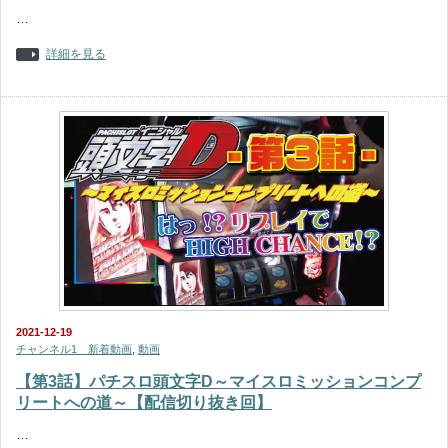
…
詳細を見る
2021-12-19
チャンネル1 新着動画
,
動画
【第3話】パチスロ頭文字D～マイスロミッションコンプ
リートへの道～【配信切り抜き回】
…