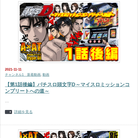
2021-11-11
チャンネル1 新着動画
,
動画
【第1話後編】パチスロ頭文字D～マイスロミッションコ
ンプリートへの道～
…
詳細を見る