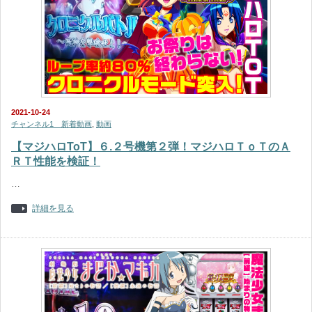
2021-10-24
チャンネル1 新着動画
,
動画
【マジハロToT】６.２号機第２弾！マジハロＴｏＴのＡ
ＲＴ性能を検証！
…
詳細を見る