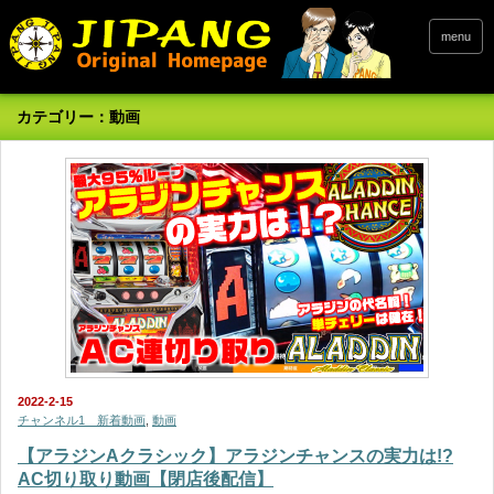
menu
カテゴリー：動画
2022-2-15
チャンネル1 新着動画
,
動画
【アラジンAクラシック】アラジンチャンスの実力は!?
AC切り取り動画【閉店後配信】