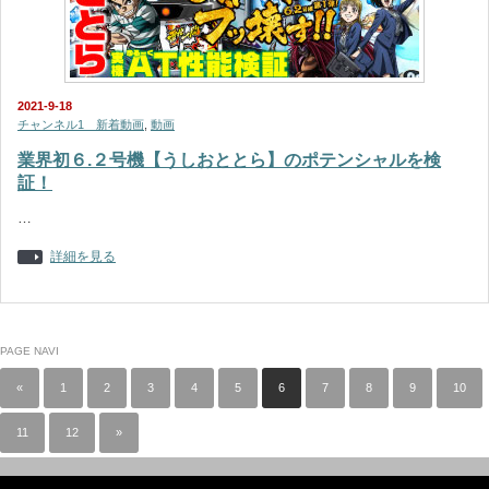
2021-9-18
チャンネル1 新着動画
,
動画
業界初６.２号機【うしおととら】のポテンシャルを検
証！
…
詳細を見る
PAGE NAVI
«
1
2
3
4
5
6
7
8
9
10
11
12
»