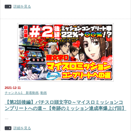
詳細を見る
2021-12-11
チャンネル1 新着動画
,
動画
【第2話後編】パチスロ頭文字D～マイスロミッションコ
ンプリートへの道～【奇跡のミッション達成率爆上げ回】
…
詳細を見る