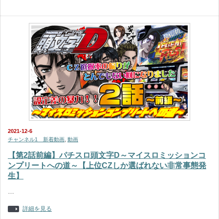
2021-12-6
チャンネル1 新着動画
,
動画
【第2話前編】パチスロ頭文字D～マイスロミッションコ
ンプリートへの道～【上位CZしか選ばれない非常事態発
生】
…
詳細を見る