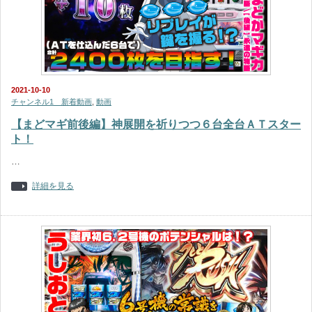
2021-10-10
チャンネル1 新着動画
,
動画
【まどマギ前後編】神展開を祈りつつ６台全台ＡＴスター
ト！
…
詳細を見る