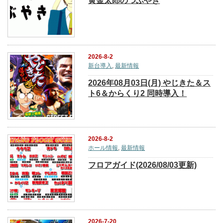
黄金太郎のつぶやき
2026-8-2
新台導入
,
最新情報
2026年08月03日(月) やじきた＆ス
ト6＆からくり2 同時導入！
2026-8-2
ホール情報
,
最新情報
フロアガイド(2026/08/03更新)
2026-7-20