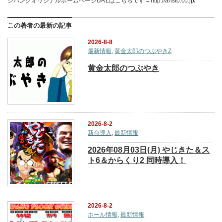
ジパングオリジナルホームページURLはこちらです→http://aristo.co.jp/
この著者の最新の記事
2026-8-8
最新情報
,
黄金太郎のつぶやきZ
黄金太郎のつぶやき
2026-8-2
新台導入
,
最新情報
2026年08月03日(月) やじきた＆ス
ト6＆からくり2 同時導入！
2026-8-2
ホール情報
,
最新情報