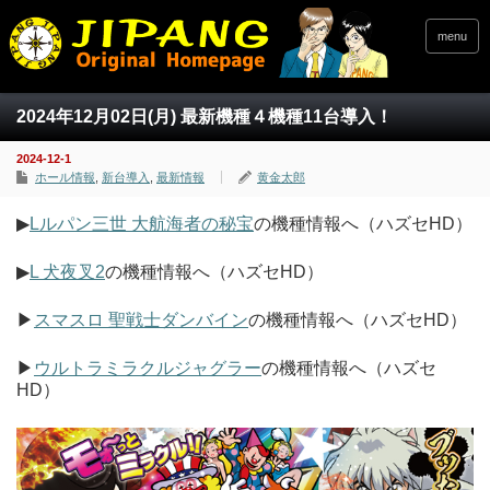
menu
2024年12月02日(月) 最新機種４機種11台導入！
2024-12-1
ホール情報
,
新台導入
,
最新情報
黄金太郎
▶
Lルパン三世 大航海者の秘宝
の機種情報へ（ハズセHD）
▶
L 犬夜叉2
の機種情報へ（ハズセHD）
▶
スマスロ 聖戦士ダンバイン
の機種情報へ（ハズセHD）
▶
ウルトラミラクルジャグラー
の機種情報へ（ハズセ
HD）