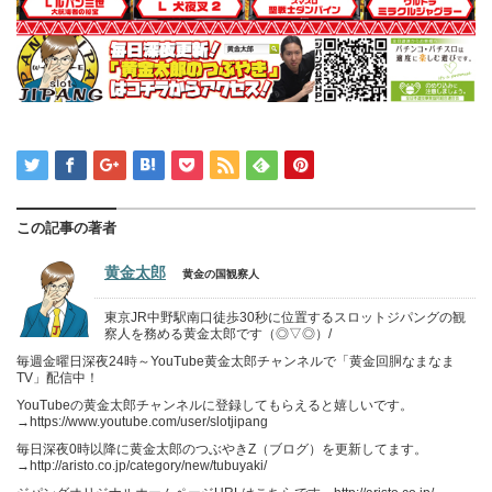
この記事の著者
黄金太郎
黄金の国観察人
東京JR中野駅南口徒歩30秒に位置するスロットジパングの観
察人を務める黄金太郎です（◎▽◎）/
毎週金曜日深夜24時～YouTube黄金太郎チャンネルで「黄金回胴なまなま
TV」配信中！
YouTubeの黄金太郎チャンネルに登録してもらえると嬉しいです。
→https://www.youtube.com/user/slotjipang
毎日深夜0時以降に黄金太郎のつぶやきZ（ブログ）を更新してます。
→http://aristo.co.jp/category/new/tubuyaki/